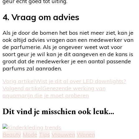
geur echt goed tot uiting.
4. Vraag om advies
Als je door de bomen het bos niet meer ziet, kan je
ook altijd advies vragen aan een medewerker van
de parfumerie. Als je ongeveer weet wat voor
soort geur je wil kan je dit aangeven en de kans is
groot dat de medewerker je een aantal passende
parfums zal aanraden.
Berichtnavigatie
Vorig artikel
Wist je dit al over LED downlights?
Volgend artikel
Genezende werking van
aquamarijn die je moet proberen
Dit vind je misschien ook leuk...
Beauty
Mode
Tips
Vrouwen
Wonen