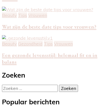
Beauty
Tips
Vrouwen
Wat zijn de beste date tips voor vrouwen?
Beauty
Gezondheid
Tips
Vrouwen
Een gezonde levensstijl: helemaal fit en in
balans
Zoeken
Zoeken
naar:
Popular berichten