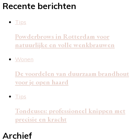
Recente berichten
Tips
Powderbrows in Rotterdam voor
natuurlijke en volle wenkbrauwen
Wonen
De voordelen van duurzaam brandhout
voor je open haard
Tips
Tondeuses: professioneel knippen met
precisie en kracht
Archief