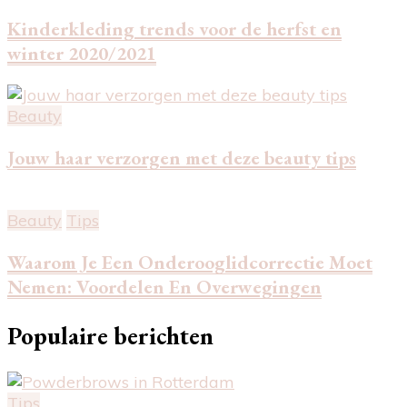
Kinderkleding trends voor de herfst en
winter 2020/2021
Beauty
Jouw haar verzorgen met deze beauty tips
Beauty
Tips
Waarom Je Een Onderooglidcorrectie Moet
Nemen: Voordelen En Overwegingen
Populaire berichten
Tips