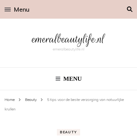
Menu
emeralbeautylife.nl
emeralbeautylife.nl
MENU
Home
Beauty
5 tips voor de beste verzorging van natuurlijke
krullen
BEAUTY