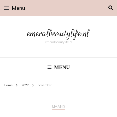
Menu
emeralbeautylife.nl
emeralbeautylife.nl
MENU
Home
2022
november
MAAND