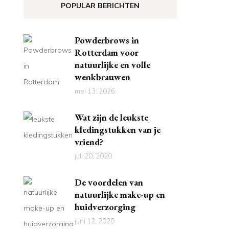
POPULAR BERICHTEN
Powderbrows in
Rotterdam voor
natuurlijke en volle
wenkbrauwen
mei 13, 2026
Wat zijn de leukste
kledingstukken van je
vriend?
juli 20, 2020
De voordelen van
natuurlijke make-up en
huidverzorging
juni 12, 2020