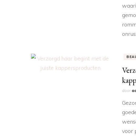
waari
gemoe
romme
onrus
BEA
Verz
kapp
door
a
Gezon
goede
wense
voor 