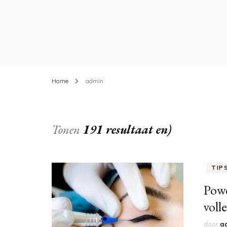
Home
admin
Tonen
191 resultaat en)
TIP
Powd
voll
door
a