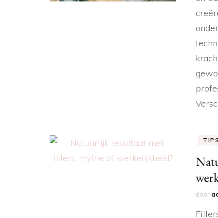
creër
onder
techn
krach
gewor
profe
Versc
TIP
Natu
werk
door
a
Fille