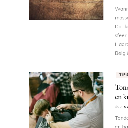
Wanne
massa
Dat k
sfeer
Haard
Belgi
TIP
Tond
en k
door
a
Tonde
en ba