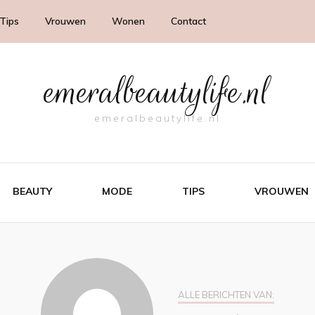
Tips
Vrouwen
Wonen
Contact
emeralbeautylife.nl
emeralbeautylife.nl
BEAUTY
MODE
TIPS
VROUWEN
ALLE BERICHTEN VAN: