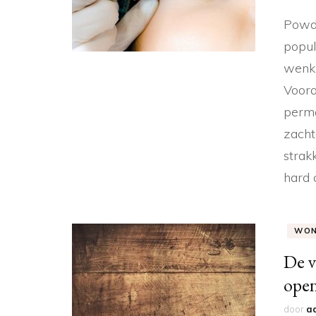
Powde
popul
wenkb
Voora
perma
zacht
strak
hard 
WON
De v
open
door
a