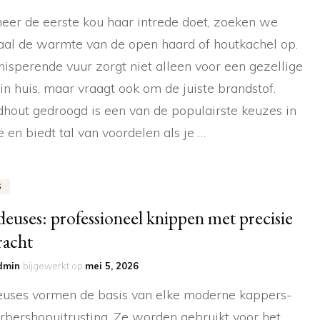
er de eerste kou haar intrede doet, zoeken we
al de warmte van de open haard of houtkachel op.
nisperende vuur zorgt niet alleen voor een gezellige
 in huis, maar vraagt ook om de juiste brandstof.
hout gedroogd is een van de populairste keuzes in
ë en biedt tal van voordelen als je …
S
euses: professioneel knippen met precisie
racht
dmin
bijgewerkt op
mei 5, 2026
uses vormen de basis van elke moderne kappers-
rbershopuitrusting. Ze worden gebruikt voor het