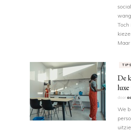
socia
wange
Toch 
kiezen
Maar 
TIP
De k
luxe
door
a
We be
perso
uitzi