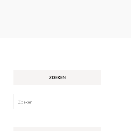
ZOEKEN
Zoeken
naar: