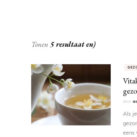
Tonen
5 resultaat en)
GEZ
Vita
gez
door
a
Als j
gezon
eens 