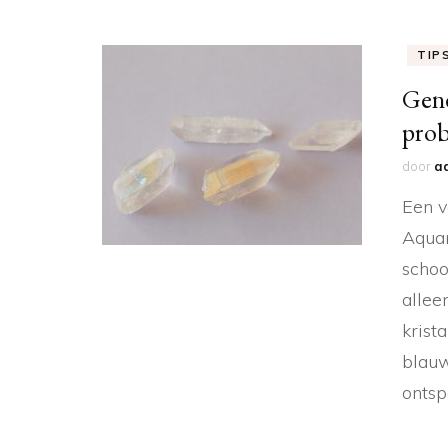
TIP
Gene
pro
door
a
Een v
Aquam
schoo
allee
krist
blauw
ontsp