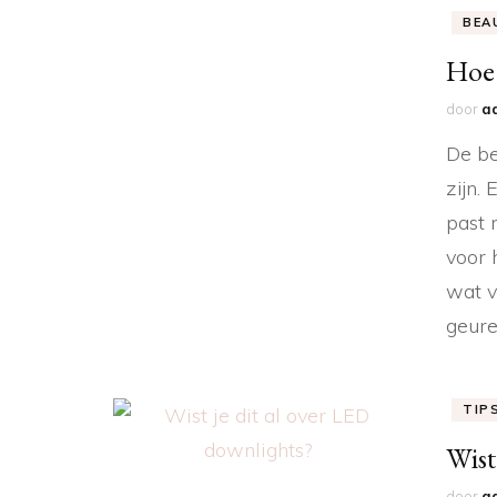
BEA
Hoe 
door
a
De be
zijn.
past 
voor 
wat v
geure
TIP
Wist
door
a