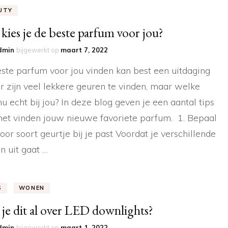
UTY
kies je de beste parfum voor jou?
dmin
bijgewerkt op
maart 7, 2022
ste parfum voor jou vinden kan best een uitdaging
 Er zijn veel lekkere geuren te vinden, maar welke
nu echt bij jou? In deze blog geven je een aantal tips
het vinden jouw nieuwe favoriete parfum. 1. Bepaal
oor soort geurtje bij je past Voordat je verschillende
n uit gaat …
S
WONEN
 je dit al over LED downlights?
dmin
bijgewerkt op
maart 1, 2022