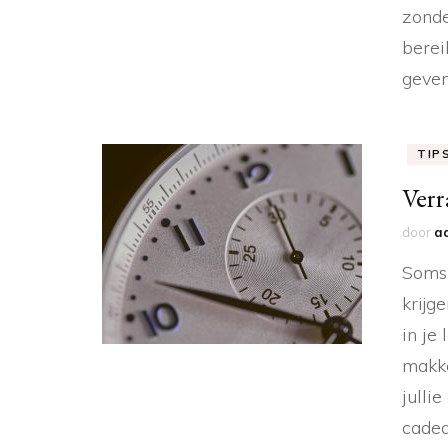
zonde
berei
geven
TIP
Verr
door
a
Soms 
krijg
in je 
makke
julli
cadea