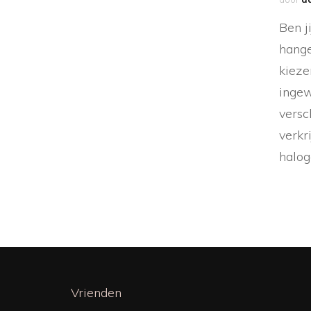
Ben j
hange
kieze
ingew
versc
verkr
halog
Vrienden