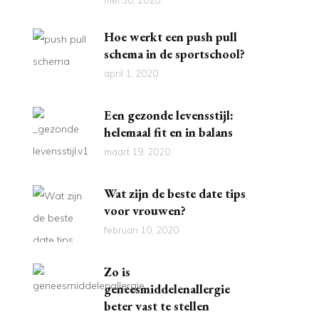
mei 30, 2020
Hoe werkt een push pull
schema in de sportschool?
april 1, 2020
Een gezonde levensstijl:
helemaal fit en in balans
maart 19, 2020
Wat zijn de beste date tips
voor vrouwen?
februari 10, 2020
Zo is
geneesmiddelenallergie
beter vast te stellen