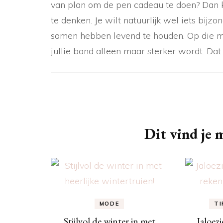
van plan om de pen cadeau te doen? Dan k
te denken. Je wilt natuurlijk wel iets bijz
samen hebben levend te houden. Op die man
jullie band alleen maar sterker wordt. Dat i
Berichtnavigatie
Dit vind je m
MODE
TI
Stijlvol de winter in met
Jaloez