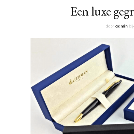
Een luxe geg
door
admin
bi