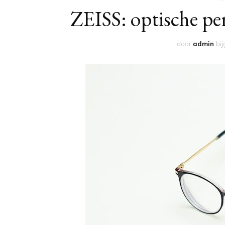
ZEISS: optische pe
door
admin
bi