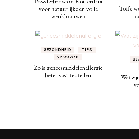
Powderbrows in Rotterdam
Toffe w
voor natuurlijke en volle
na
wenkbrauwen
GEZONDHEID
TIPS
VROUWEN
BE
Zo is geneesmiddelenallergie
beter vast te stellen
Wat zij
v