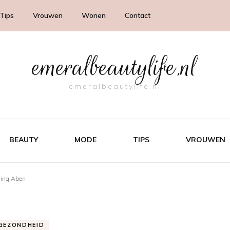
Tips
Vrouwen
Wonen
Contact
emeralbeautylife.nl
emeralbeautylife.nl
BEAUTY
MODE
TIPS
VROUWEN
iming Aben
GEZONDHEID