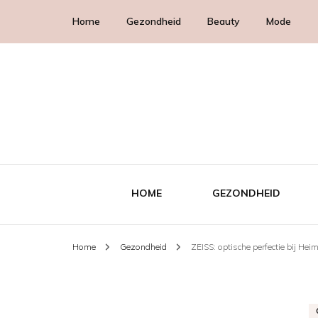
Home
Gezondheid
Beauty
Mode
HOME
GEZONDHEID
Home
Gezondheid
ZEISS: optische perfectie bij He