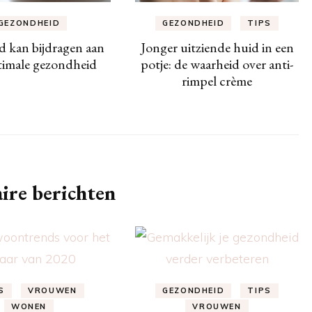
GEZONDHEID
GEZONDHEID
TIPS
d kan bijdragen aan
Jonger uitziende huid in een
timale gezondheid
potje: de waarheid over anti-
rimpel crème
ire berichten
S
VROUWEN
GEZONDHEID
TIPS
WONEN
VROUWEN