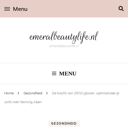
Menu
emeralbeautylife.nl
emeralbeautylife.nl
MENU
Home
Gezondheid
De kracht van ZEISS glazen: optimaliseer je
zicht met Heiming Aben
GEZONDHEID