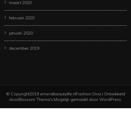
maart 2020
februari 2020
januari 2020
december 2019
© Copyright2019 emeralbeautylife.nl
Fashion Diva | Ontwikkeld
door
Blossom Thema's
.Mogelijk gemaakt door
WordPress
.