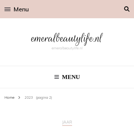
Menu
emeralbeautylife.nl
emeralbeautylife.nl
MENU
Home
2023
(pagina 2)
JAAR