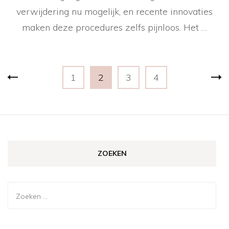
verwijdering nu mogelijk, en recente innovaties
maken deze procedures zelfs pijnloos. Het …
Berichten
Pagina
Pagina
Pagina
Pagina
1
2
3
4
paginering
ZOEKEN
Zoeken
naar: