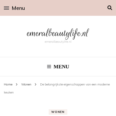
Menu
emeralbeautylife.nl
emeralbeautylife.nl
MENU
Home
Wonen
De belangrijkste eigenschappen van een moderne
keuken
WONEN